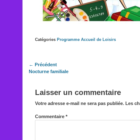
Catégories
Programme Accueil de Loisirs
Navigation
← Précédent
Article
Nocturne familiale
de
précédent :
l’article
Laisser un commentaire
Votre adresse e-mail ne sera pas publiée.
Les ch
Commentaire
*