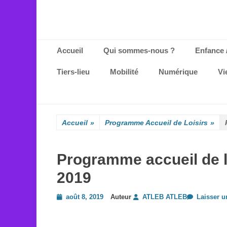
Menu principal
Aller
Accueil
Qui sommes-nous ?
Enfance 
au
contenu
Tiers-lieu
Mobilité
Numérique
Vi
Accueil
»
Programme Accueil de Loisirs
»
Programme accueil de l
2019
Posted
août 8, 2019
Auteur
ATLEB ATLEB
Laisser 
on