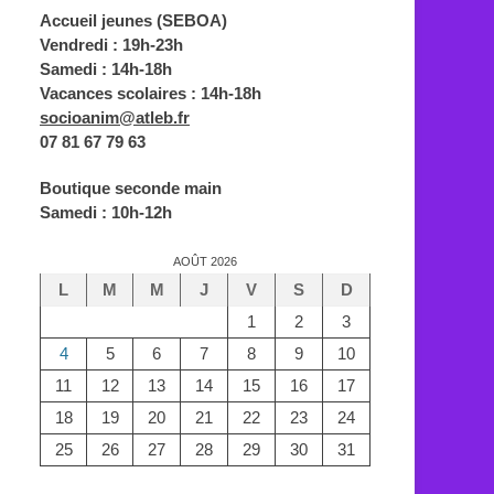
Accueil jeunes (SEBOA)
Vendredi : 19h-23h
Samedi : 14h-18h
Vacances scolaires : 14h-18h
socioanim@atleb.fr
07 81 67 79 63
Boutique seconde main
Samedi : 10h-12h
AOÛT 2026
L
M
M
J
V
S
D
1
2
3
4
5
6
7
8
9
10
11
12
13
14
15
16
17
18
19
20
21
22
23
24
25
26
27
28
29
30
31