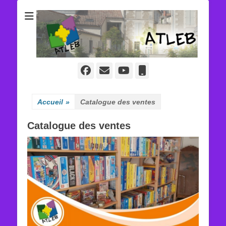
ATLEB
Facebook
E-
YouTube
Tél
mail
Accueil
»
Catalogue des ventes
Catalogue des ventes