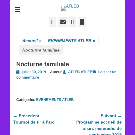
ATLEB
Facebook
E-
YouTube
Tél
mail
Accueil
»
EVENEMENTS ATLEB
»
Nocturne familiale
Nocturne familiale
Posted
juillet 30, 2019
Auteur
ATLEB ATLEB
Laisser un
on
commentaire
Catégories
EVENEMENTS ATLEB
Navigation
← Précédent
Suivant →
Article
Article
Tournoi de tir à l’arc
Programme accueil de
de
précédent :
suivant :
loisirs mercredis de
l’article
septembre 2019