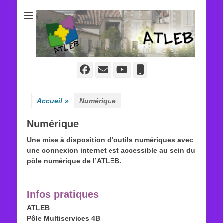
ATLEB
Facebook
E-
YouTube
Tél
mail
Accueil
»
Numérique
Numérique
Une mise à disposition d’outils numériques avec
une connexion internet est accessible au sein du
pôle numérique de l’ATLEB.
Infos pratiques
ATLEB
Pôle Multiservices 4B