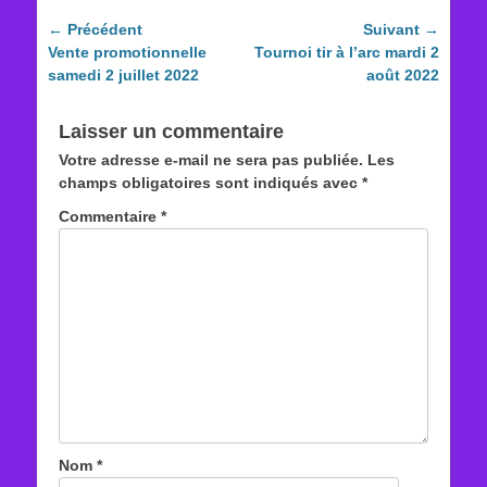
Navigation
← Précédent
Suivant →
Article
Article
Vente promotionnelle
Tournoi tir à l’arc mardi 2
de
précédent :
suivant :
samedi 2 juillet 2022
août 2022
l’article
Laisser un commentaire
Votre adresse e-mail ne sera pas publiée.
Les
champs obligatoires sont indiqués avec
*
Commentaire
*
Nom
*