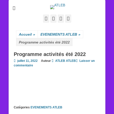
ATLEB
Facebook
E-
YouTube
Tél
mail
Accueil
»
EVENEMENTS ATLEB
»
Programme activités été 2022
Programme activités été 2022
Posted
juillet 11, 2022
Auteur
ATLEB ATLEB
Laisser un
on
commentaire
Catégories
EVENEMENTS ATLEB