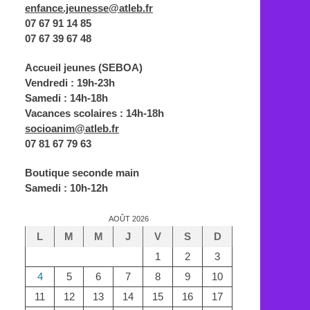
enfance.jeunesse@atleb.fr
07 67 91 14 85
07 67 39 67 48
Accueil jeunes (SEBOA)
Vendredi : 19h-23h
Samedi : 14h-18h
Vacances scolaires : 14h-18h
socioanim@atleb.fr
07 81 67 79 63
Boutique seconde main
Samedi : 10h-12h
AOÛT 2026
L
M
M
J
V
S
D
1
2
3
4
5
6
7
8
9
10
11
12
13
14
15
16
17