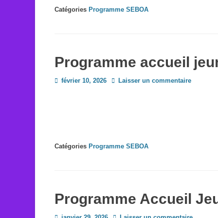
Catégories
Programme SEBOA
Programme accueil jeun
Posted
février 10, 2026
Laisser un commentaire
on
Catégories
Programme SEBOA
Programme Accueil Jeu
Posted
janvier 29, 2026
Laisser un commentaire