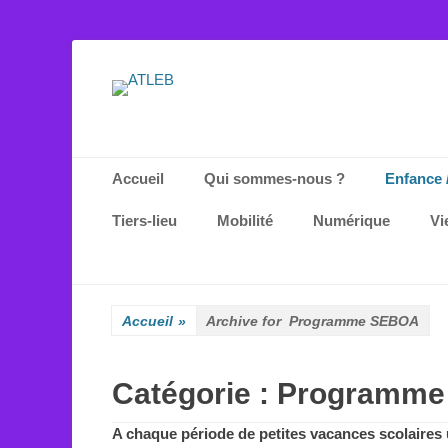
ATLEB
Menu principal
Aller
Accueil
Qui sommes-nous ?
Enfance 
au
contenu
Tiers-lieu
Mobilité
Numérique
Vi
Accueil
»
Archive for
Programme SEBOA
Catégorie :
Programme
A chaque période de
petites vacances
scolaires 