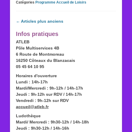
Catégories
Programme Accueil de Loisirs
Navigation
←
Articles plus anciens
des
articles
Infos pratiques
ATLEB
Pôle Multiservices 4B
6 Route de Montmoreau
16250 Côteaux du Blanzacais
05 45 64 10 95
Horaires d'ouverture
Lundi : 14h-17h
Mardi/Mercredi : 9h-12h / 14h-17h
Jeudi : 9h-12h sur RDV / 14h-17h
Vendredi : 9h-12h sur RDV
accueil@atleb.fr
Ludothèque
Mardi/ Mercredi : 9h30-12h / 14h-18h
Jeudi : 9h30-12h / 14h-16h