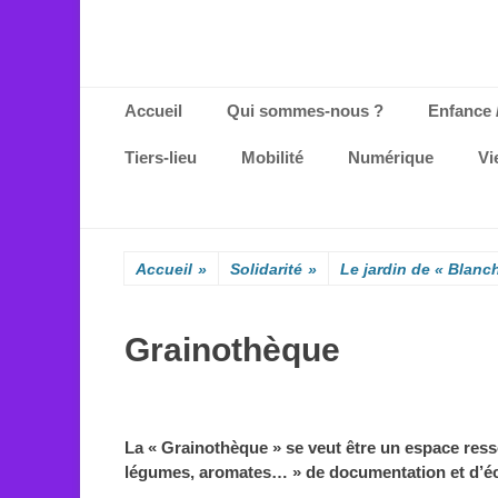
Menu principal
Aller
Accueil
Qui sommes-nous ?
Enfance 
au
contenu
Tiers-lieu
Mobilité
Numérique
Vi
Accueil
»
Solidarité
»
Le jardin de « Blanc
Grainothèque
La « Grainothèque » se veut être un espace ressou
légumes, aromates… » de documentation et d’é