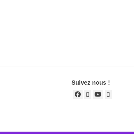
Suivez nous !
Facebook
E-
YouTube
Tél
mail