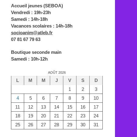
Accueil jeunes (SEBOA)
Vendredi : 19h-23h
Samedi : 14h-18h
Vacances scolaires : 14h-18h
socioanim@atleb.fr
07 81 67 79 63
Boutique seconde main
Samedi : 10h-12h
AOÛT 2026
L
M
M
J
V
S
D
1
2
3
4
5
6
7
8
9
10
11
12
13
14
15
16
17
18
19
20
21
22
23
24
25
26
27
28
29
30
31