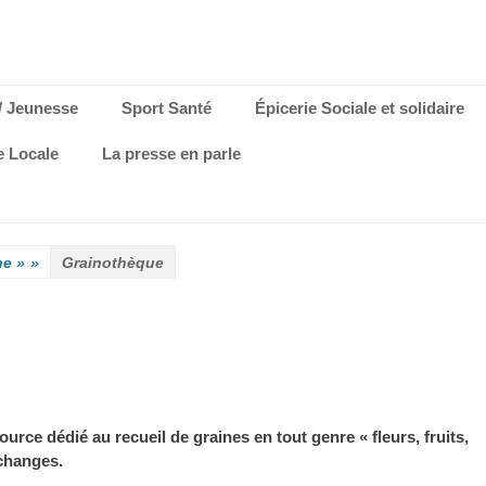
/ Jeunesse
Sport Santé
Épicerie Sociale et solidaire
e Locale
La presse en parle
he »
»
Grainothèque
rce dédié au recueil de graines en tout genre « fleurs, fruits,
changes.