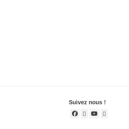
Suivez nous !
Facebook
E-
YouTube
Tél
mail