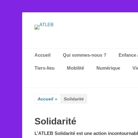
ATLEB
Menu principal
Aller
Accueil
Qui sommes-nous ?
Enfance 
au
contenu
Tiers-lieu
Mobilité
Numérique
Vi
Accueil
»
Solidarité
Solidarité
L’ATLEB Solidarité
est une action incontournable