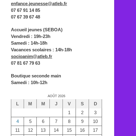
enfance.jeunesse@atleb.fr
07 67 91 14 85
07 67 39 67 48
Accueil jeunes (SEBOA)
Vendredi : 19h-23h
Samedi : 14h-18h
Vacances scolaires : 14h-18h
socioanim@atleb.fr
07 81 67 79 63
Boutique seconde main
Samedi : 10h-12h
AOÛT 2026
L
M
M
J
V
S
D
1
2
3
4
5
6
7
8
9
10
11
12
13
14
15
16
17