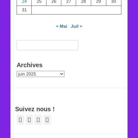
24
25
26
27
28
29
30
31
« Mai
Juil »
Rechercher :
Archives
Archives
Suivez nous !
Facebook
E-
YouTube
Tél
mail