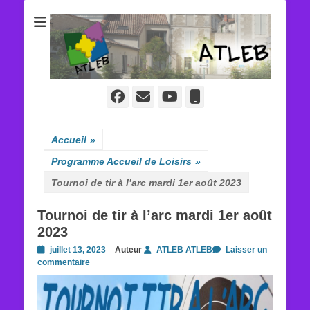
ATLEB
Facebook
E-
YouTube
Tél
mail
Accueil
»
Programme Accueil de Loisirs
»
Tournoi de tir à l’arc mardi 1er août 2023
Tournoi de tir à l’arc mardi 1er août
2023
Posted
juillet 13, 2023
Auteur
ATLEB ATLEB
Laisser un
on
commentaire