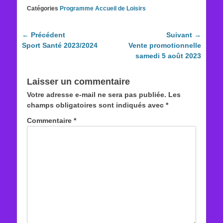
Catégories
Programme Accueil de Loisirs
Navigation
← Précédent
Suivant →
Article
Article
Sport Santé 2023/2024
Vente promotionnelle
de
précédent :
suivant :
samedi 5 août 2023
l’article
Laisser un commentaire
Votre adresse e-mail ne sera pas publiée.
Les
champs obligatoires sont indiqués avec
*
Commentaire
*