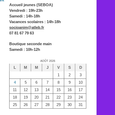
Accueil jeunes (SEBOA)
Vendredi : 19h-23h
Samedi : 14h-18h
Vacances scolaires : 14h-18h
socioanim@atleb.fr
07 81 67 79 63
Boutique seconde main
Samedi : 10h-12h
AOÛT 2026
L
M
M
J
V
S
D
1
2
3
4
5
6
7
8
9
10
11
12
13
14
15
16
17
18
19
20
21
22
23
24
25
26
27
28
29
30
31