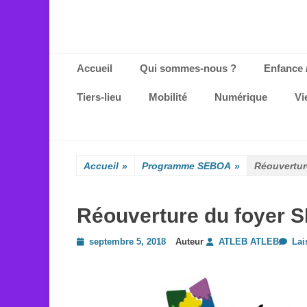
Menu principal
Aller
Accueil
Qui sommes-nous ?
Enfance 
au
contenu
Tiers-lieu
Mobilité
Numérique
Vi
Accueil
»
Programme SEBOA
»
Réouvertur
Réouverture du foyer
Posted
septembre 5, 2018
Auteur
ATLEB ATLEB
Lai
on