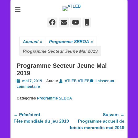
ATLEB
Facebook
E-
YouTube
Tél
mail
Accueil
»
Programme SEBOA
»
Programme Secteur Jeune Mai 2019
Programme Secteur Jeune Mai
2019
Posted
mai 7, 2019
Auteur
ATLEB ATLEB
Laisser un
on
commentaire
Catégories
Programme SEBOA
Navigation
← Précédent
Suivant →
Article
Article
Fête mondiale du jeu 2019
Programme accueil de
de
précédent :
suivant :
loisirs mercredis mai 2019
l’article