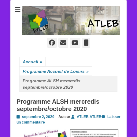
ATLEB
Facebook
E-
YouTube
Tél
mail
Accueil
»
Programme Accueil de Loisirs
»
Programme ALSH mercredis
septembre/octobre 2020
Programme ALSH mercredis
septembre/octobre 2020
Posted
septembre 2, 2020
Auteur
ATLEB ATLEB
Laisser
on
un commentaire