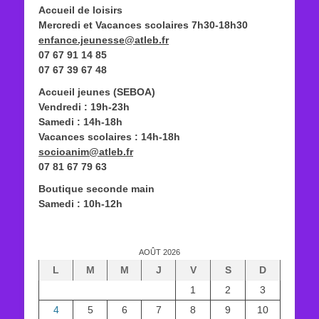
Accueil de loisirs
Mercredi et Vacances scolaires 7h30-18h30
enfance.jeunesse@atleb.fr
07 67 91 14 85
07 67 39 67 48
Accueil jeunes (SEBOA)
Vendredi : 19h-23h
Samedi : 14h-18h
Vacances scolaires : 14h-18h
socioanim@atleb.fr
07 81 67 79 63
Boutique seconde main
Samedi : 10h-12h
AOÛT 2026
L
M
M
J
V
S
D
1
2
3
4
5
6
7
8
9
10