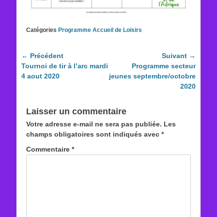
Catégories
Programme Accueil de Loisirs
Navigation
← Précédent
Suivant →
Article
Article
Tournoi de tir à l’arc mardi
Programme secteur
de
précédent :
suivant :
4 aout 2020
jeunes septembre/octobre
l’article
2020
Laisser un commentaire
Votre adresse e-mail ne sera pas publiée.
Les
champs obligatoires sont indiqués avec
*
Commentaire
*