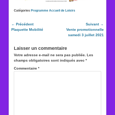
Catégories
Programme Accueil de Loisirs
Navigation
← Précédent
Suivant →
Article
Article
Plaquette Mobilité
Vente promotionnelle
de
précédent :
suivant :
samedi 3 juillet 2021
l’article
Laisser un commentaire
Votre adresse e-mail ne sera pas publiée.
Les
champs obligatoires sont indiqués avec
*
Commentaire
*