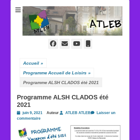
ATLEB
Facebook
E-
YouTube
Tél
mail
Accueil
»
Programme Accueil de Loisirs
»
Programme ALSH CLADOS été 2021
Programme ALSH CLADOS été
2021
Posted
juin 9, 2021
Auteur
ATLEB ATLEB
Laisser un
on
commentaire