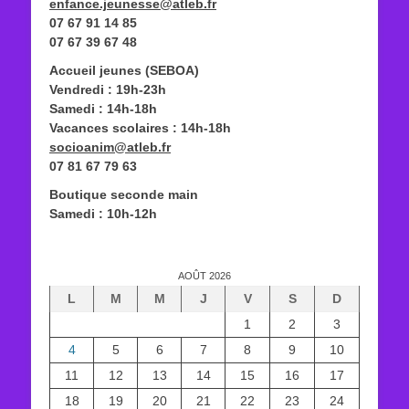
enfance.jeunesse@atleb.fr
07 67 91 14 85
07 67 39 67 48
Accueil jeunes (SEBOA)
Vendredi : 19h-23h
Samedi : 14h-18h
Vacances scolaires : 14h-18h
socioanim@atleb.fr
07 81 67 79 63
Boutique seconde main
Samedi : 10h-12h
AOÛT 2026
L
M
M
J
V
S
D
1
2
3
4
5
6
7
8
9
10
11
12
13
14
15
16
17
18
19
20
21
22
23
24