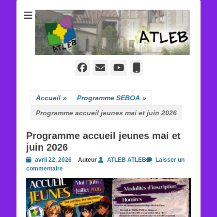
ATLEB
Facebook
E-
YouTube
Tél
mail
Accueil
»
Programme SEBOA
»
Programme accueil jeunes mai et juin 2026
Programme accueil jeunes mai et
juin 2026
Posted
avril 22, 2026
Auteur
ATLEB ATLEB
Laisser un
on
commentaire