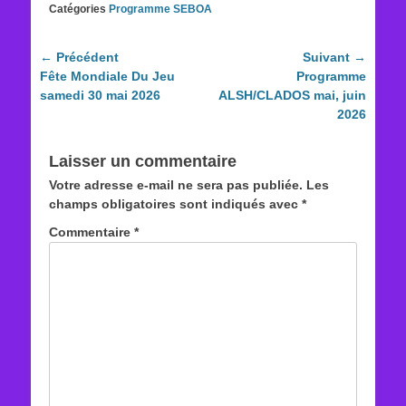
Catégories
Programme SEBOA
Navigation
← Précédent
Suivant →
Article
Article
Fête Mondiale Du Jeu
Programme
de
précédent :
suivant :
samedi 30 mai 2026
ALSH/CLADOS mai, juin
l’article
2026
Laisser un commentaire
Votre adresse e-mail ne sera pas publiée.
Les
champs obligatoires sont indiqués avec
*
Commentaire
*