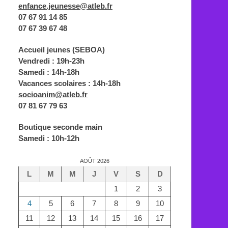
enfance.jeunesse@atleb.fr
07 67 91 14 85
07 67 39 67 48
Accueil jeunes (SEBOA)
Vendredi : 19h-23h
Samedi : 14h-18h
Vacances scolaires : 14h-18h
socioanim@atleb.fr
07 81 67 79 63
Boutique seconde main
Samedi : 10h-12h
AOÛT 2026
L
M
M
J
V
S
D
1
2
3
4
5
6
7
8
9
10
11
12
13
14
15
16
17