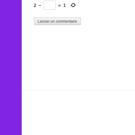
2
−
=
1