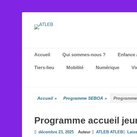
ATLEB
Menu principal
Aller
Accueil
Qui sommes-nous ?
Enfance 
au
contenu
Tiers-lieu
Mobilité
Numérique
Vi
Accueil
»
Programme SEBOA
»
Programme a
Programme accueil jeun
Posted
décembre 23, 2025
Auteur
ATLEB ATLEB
Lais