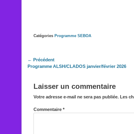
on
Catégories
Programme SEBOA
Navigation
← Précédent
Article
Programme ALSH/CLADOS janvier/février 2026
de
précédent :
l’article
Laisser un commentaire
Votre adresse e-mail ne sera pas publiée.
Les ch
Commentaire
*