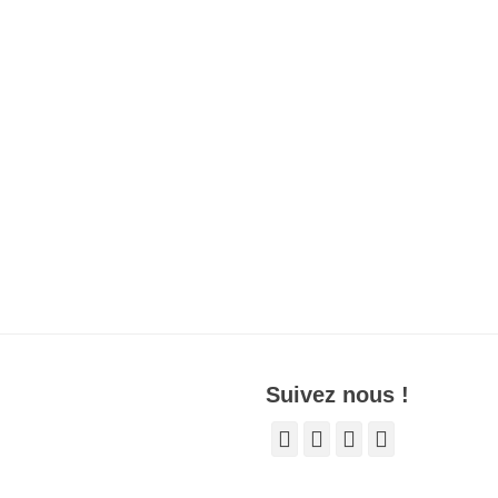
Suivez nous !
Facebook
E-
YouTube
Tél
mail