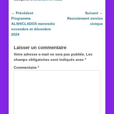
Navigation
← Précédent
Suivant →
Article
Article
Programme
Recrutement service
de
précédent :
suivant :
ALSH/CLADOS mercredis
civique
l’article
novembre et décembre
2024
Laisser un commentaire
Votre adresse e-mail ne sera pas publiée.
Les
champs obligatoires sont indiqués avec
*
Commentaire
*