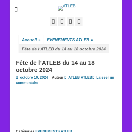
ATLEB
Facebook
E-
YouTube
Tél
mail
Accueil
»
EVENEMENTS ATLEB
»
Fête de l’ATLEB du 14 au 18 octobre 2024
Fête de l’ATLEB du 14 au 18
octobre 2024
Posted
octobre 10, 2024
Auteur
ATLEB ATLEB
Laisser un
on
commentaire
Catégories
EVENEMENTS ATLEB