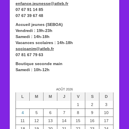
enfance.jeunesse@atleb.fr
07 67 91 14 85
07 67 39 67 48
Accueil jeunes (SEBOA)
Vendredi : 19h-23h
Samedi : 14h-18h
Vacances scolaires : 14h-18h
socioanim@atleb.fr
07 81 67 79 63
Boutique seconde main
Samedi : 10h-12h
AOÛT 2026
L
M
M
J
V
S
D
1
2
3
4
5
6
7
8
9
10
11
12
13
14
15
16
17
18
19
20
21
22
23
24