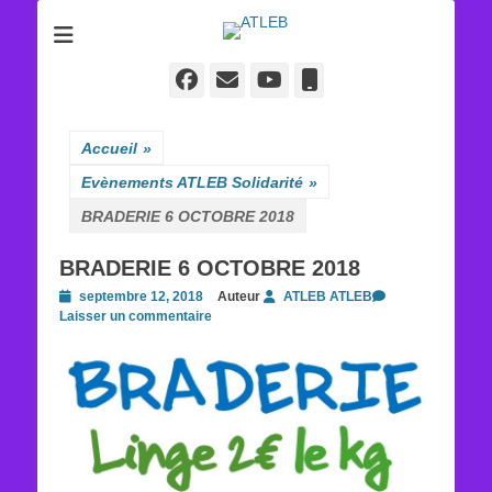
ATLEB
Facebook
E-
YouTube
Tél
mail
Accueil
»
Evènements ATLEB Solidarité
»
BRADERIE 6 OCTOBRE 2018
BRADERIE 6 OCTOBRE 2018
Posted
septembre 12, 2018
Auteur
ATLEB ATLEB
on
Laisser un commentaire