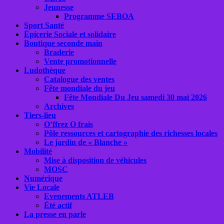
Jeunesse
Programme SEBOA
Sport Santé
Épicerie Sociale et solidaire
Boutique seconde main
Braderie
Vente promotionnelle
Ludothèque
Catalogue des ventes
Fête mondiale du jeu
Fête Mondiale Du Jeu samedi 30 mai 2026
Archives
Tiers-lieu
O’ffrez O frais
Pôle ressources et cartographie des richesses locales
Le jardin de « Blanche »
Mobilité
Mise à disposition de véhicules
MOSC
Numérique
Vie Locale
Evenements ATLEB
Été actif
La presse en parle