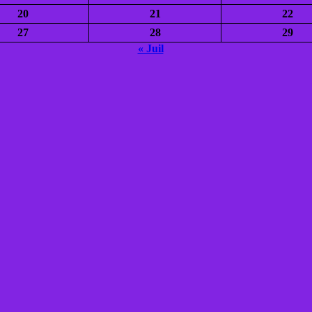
20
21
22
27
28
29
« Juil