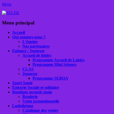
Menu
ATLEB
Facebook
E-
YouTube
Tél
mail
Menu principal
Aller
Accueil
au
Qui sommes-nous ?
contenu
L’équipe
Nos partenaires
Enfance / Jeunesse
Accueil de loisirs
Programme Accueil de Loisirs
Programme Mini Séjours
CLAS
Jeunesse
Programme SEBOA
Sport Santé
Épicerie Sociale et solidaire
Boutique seconde main
Braderie
Vente promotionnelle
Ludothèque
Catalogue des ventes