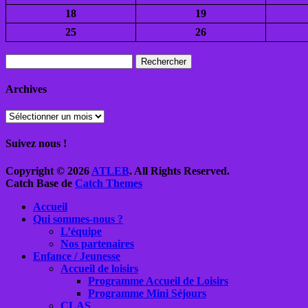
18
19
25
26
Rechercher :
Archives
Archives
Suivez nous !
Facebook
E-
YouTube
Tél
Copyright © 2026
ATLEB
. All Rights Reserved.
mail
Catch Base de
Catch Themes
Faire
Accueil
remonter
Qui sommes-nous ?
L’équipe
Nos partenaires
Enfance / Jeunesse
Accueil de loisirs
Programme Accueil de Loisirs
Programme Mini Séjours
CLAS