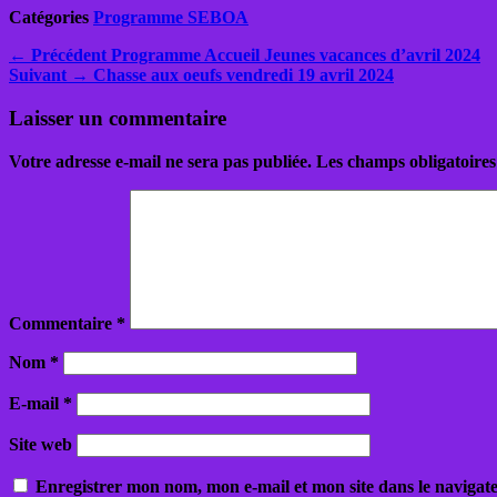
Catégories
Programme SEBOA
Navigation
Article
← Précédent
Programme Accueil Jeunes vacances d’avril 2024
Article
précédent :
Suivant →
Chasse aux oeufs vendredi 19 avril 2024
de
suivant :
l’article
Laisser un commentaire
Votre adresse e-mail ne sera pas publiée.
Les champs obligatoires
Commentaire
*
Nom
*
E-mail
*
Site web
Enregistrer mon nom, mon e-mail et mon site dans le naviga