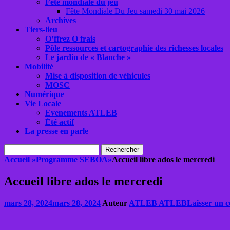
Fête mondiale du jeu
Fête Mondiale Du Jeu samedi 30 mai 2026
Archives
Tiers-lieu
O’ffrez O frais
Pôle ressources et cartographie des richesses locales
Le jardin de « Blanche »
Mobilité
Mise à disposition de véhicules
MOSC
Numérique
Vie Locale
Evenements ATLEB
Été actif
La presse en parle
Recherche
Rechercher :
Accueil
»
Programme SEBOA
»
Accueil libre ados le mercredi
Accueil libre ados le mercredi
Posted
mars 28, 2024
mars 28, 2024
Auteur
ATLEB ATLEB
Laisser un 
on