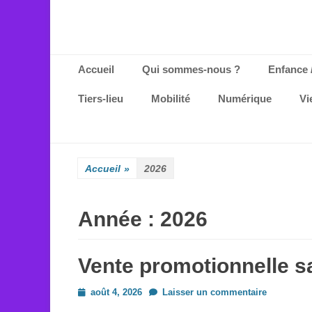
Menu principal
Aller
Accueil
Qui sommes-nous ?
Enfance 
au
contenu
Tiers-lieu
Mobilité
Numérique
Vi
Accueil
»
2026
Année :
2026
Vente promotionnelle 
Posted
août 4, 2026
Laisser un commentaire
on