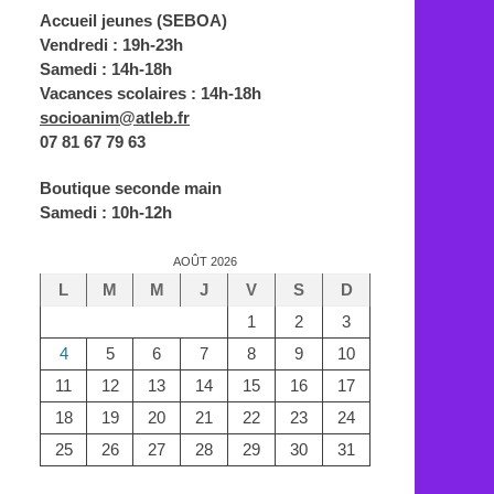
Accueil jeunes (SEBOA)
Vendredi : 19h-23h
Samedi : 14h-18h
Vacances scolaires : 14h-18h
socioanim@atleb.fr
07 81 67 79 63
Boutique seconde main
Samedi : 10h-12h
AOÛT 2026
L
M
M
J
V
S
D
1
2
3
4
5
6
7
8
9
10
11
12
13
14
15
16
17
18
19
20
21
22
23
24
25
26
27
28
29
30
31