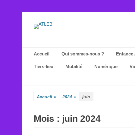
ATLEB
Menu principal
Aller
Accueil
Qui sommes-nous ?
Enfance 
au
contenu
Tiers-lieu
Mobilité
Numérique
Vi
Accueil
»
2024
»
juin
Mois :
juin 2024