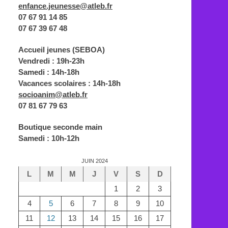
enfance.jeunesse@atleb.fr
07 67 91 14 85
07 67 39 67 48
Accueil jeunes (SEBOA)
Vendredi : 19h-23h
Samedi : 14h-18h
Vacances scolaires : 14h-18h
socioanim@atleb.fr
07 81 67 79 63
Boutique seconde main
Samedi : 10h-12h
JUIN 2024
L
M
M
J
V
S
D
1
2
3
4
5
6
7
8
9
10
11
12
13
14
15
16
17