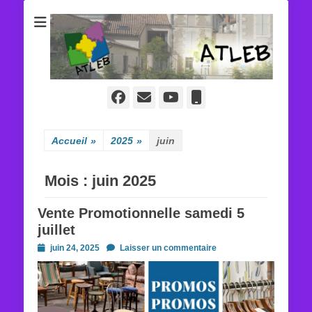
ATLEB
Facebook
E-
YouTube
Tél
mail
Accueil
»
2025
»
juin
Mois :
juin 2025
Vente Promotionnelle samedi 5
juillet
Posted
juin 24, 2025
Laisser un commentaire
on